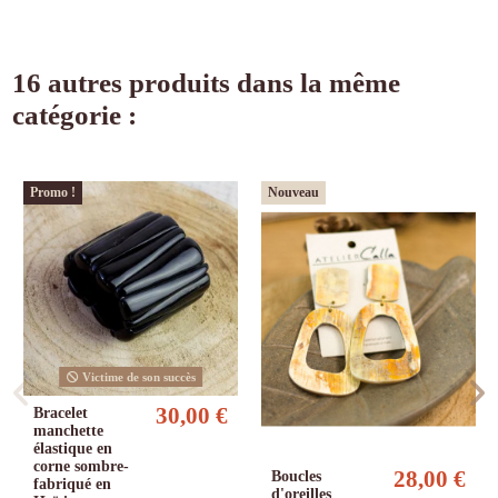
16 autres produits dans la même
catégorie :
Promo !
Nouveau
Victime de son succès
30,00 €
Bracelet
manchette
élastique en
corne sombre-
28,00 €
Boucles
fabriqué en
d'oreilles