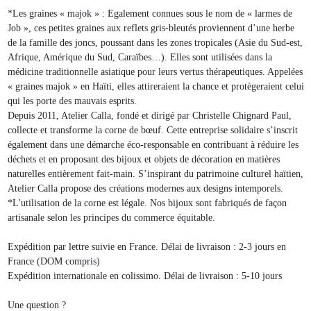
*Les graines « majok » : Egalement connues sous le nom de « larmes de
Job », ces petites graines aux reflets gris-bleutés proviennent d’une herbe
de la famille des joncs, poussant dans les zones tropicales (Asie du Sud-est,
Afrique, Amérique du Sud, Caraïbes…). Elles sont utilisées dans la
médicine traditionnelle asiatique pour leurs vertus thérapeutiques. Appelées
« graines majok » en Haïti, elles attireraient la chance et protègeraient celui
qui les porte des mauvais esprits.
Depuis 2011, Atelier Calla, fondé et dirigé par Christelle Chignard Paul,
collecte et transforme la corne de bœuf. Cette entreprise solidaire s’inscrit
également dans une démarche éco-responsable en contribuant à réduire les
déchets et en proposant des bijoux et objets de décoration en matières
naturelles entièrement fait-main. S’inspirant du patrimoine culturel haïtien,
Atelier Calla propose des créations modernes aux designs intemporels.
*L'utilisation de la corne est légale. Nos bijoux sont fabriqués de façon
artisanale selon les principes du commerce équitable.
Expédition par lettre suivie en France. Délai de livraison : 2-3 jours en
France (DOM compris)
Expédition internationale en colissimo. Délai de livraison : 5-10 jours
Une question ?