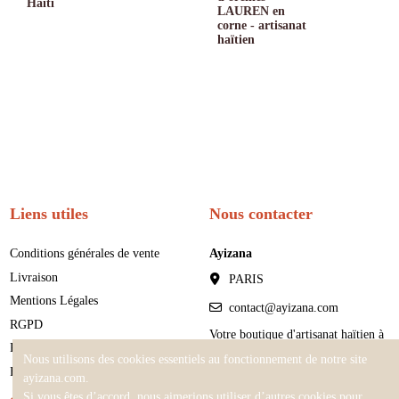
Haïti
LAUREN en
corne - artisanat
haïtien
Liens utiles
Nous contacter
Conditions générales de vente
Ayizana
Livraison
PARIS
Mentions Légales
contact@ayizana.com
RGPD
Votre boutique d'artisanat haïtien à
Retours et Remboursements
Paris
Nous utilisons des cookies essentiels au fonctionnement de notre site
FAQ - Artisanat haïtien
ayizana.com.
Si vous êtes d’accord, nous aimerions utiliser d’autres cookies pour