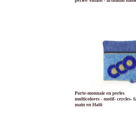
perles- enfant - artisanat haït
Porte-monnaie en perles
multicolores - motif- cercles- f
main en Haïti