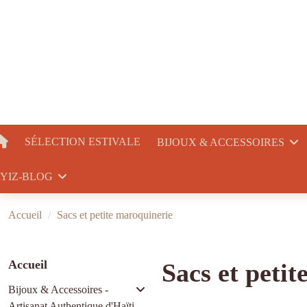
SÉLECTION ESTIVALE
BIJOUX & ACCESSOIRES
YIZ-BLOG
Accueil
Sacs et petite maroquinerie
Accueil
Sacs et peti
Bijoux & Accessoires -
Artisanat Authentique d'Haïti