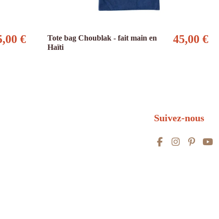
5,00 €
45,00 €
Tote bag Choublak - fait main en
Haïti
Suivez-nous