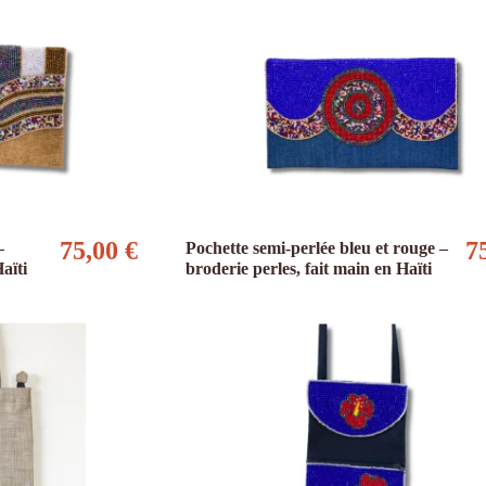
75,00 €
7
–
Pochette semi-perlée bleu et rouge –
aïti
broderie perles, fait main en Haïti