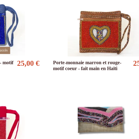
uccès
25,00 €
2
- motif
Porte-monnaie marron et rouge-
motif coeur - fait main en Haïti