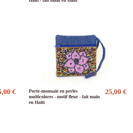
Haïti - fait main en Haïti
5,00 €
25,00 €
Porte-monnaie en perles
multicolores - motif fleur - fait main
en Haïti