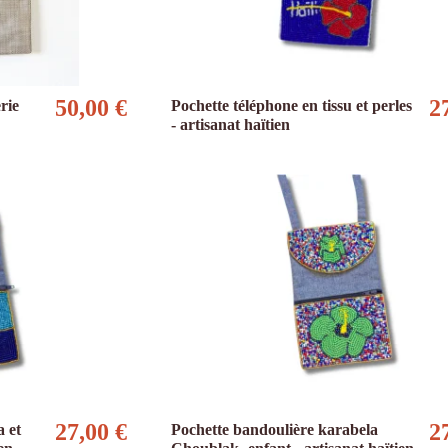
50,00 €
2
rie
Pochette téléphone en tissu et perles
- artisanat haïtien
27,00 €
2
a et
Pochette bandoulière karabela