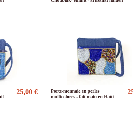
ien
Choublak- enfant - artisanat haïtien
25,00 €
2
Porte-monnaie en perles
ait
multicolores - fait main en Haïti