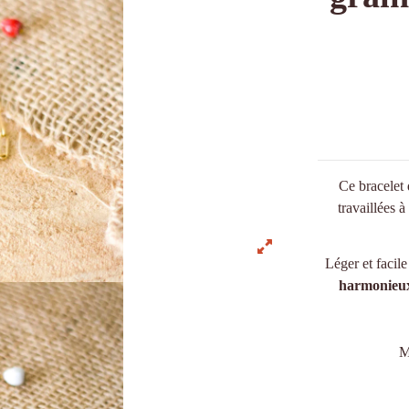
Ce bracelet 
travaillées à
Léger et facile
harmonieu
M