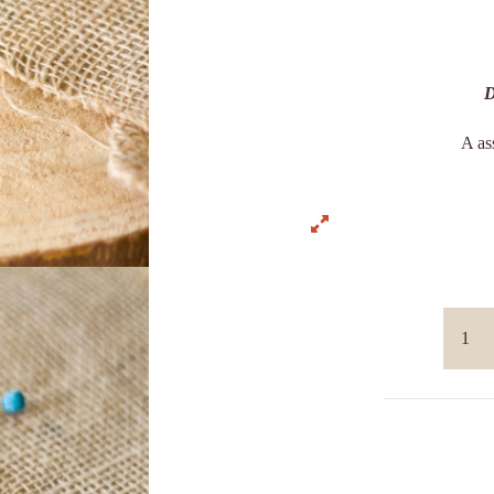
D
A as