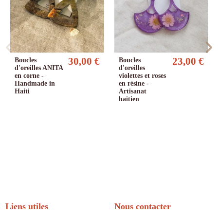
30,00 €
23,00 €
Boucles
Boucles
d'oreilles ANITA
d'oreilles
en corne -
violettes et roses
Handmade in
en résine -
Haiti
Artisanat
haïtien
Liens utiles
Nous contacter