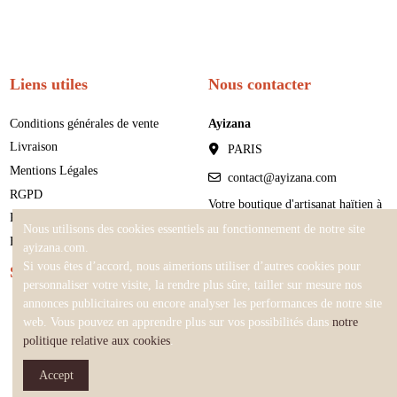
Liens utiles
Nous contacter
Conditions générales de vente
Ayizana
Livraison
PARIS
Mentions Légales
contact@ayizana.com
RGPD
Votre boutique d'artisanat haïtien à
Retours et Remboursements
Paris
Nous utilisons des cookies essentiels au fonctionnement de notre site
FAQ - Artisanat haïtien
ayizana.com.
Si vous êtes d’accord, nous aimerions utiliser d’autres cookies pour
Suivez-nous
personnaliser votre visite, la rendre plus sûre, tailler sur mesure nos
annonces publicitaires ou encore analyser les performances de notre site
web. Vous pouvez en apprendre plus sur vos possibilités dans
notre
politique relative aux cookies
.
Accept
Ayizana
© 2015 - 2026