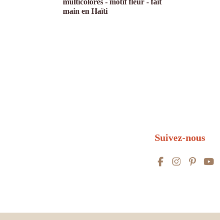
multicolores - motif fleur - fait
main en Haïti
Suivez-nous