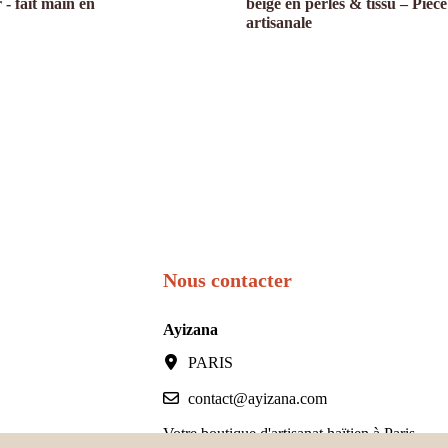
 - fait main en
beige en perles & tissu – Pièce
artisanale
Nous contacter
Ayizana
PARIS
contact@ayizana.com
Votre boutique d'artisanat haïtien à Paris