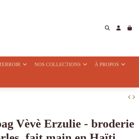
 TERROIR
NOS COLLECTIONS
À PROPOS
bag Vèvè Erzulie - broderie
rles, fait main en Haïti