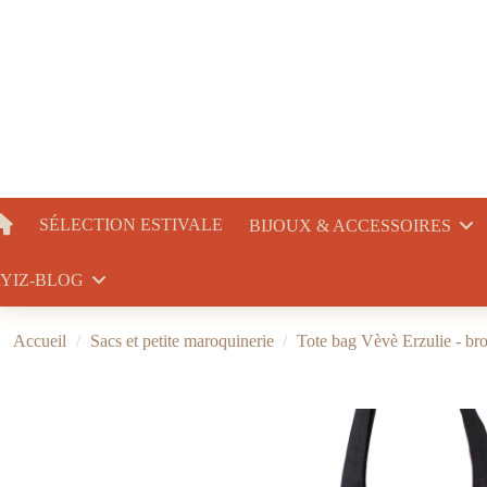
SÉLECTION ESTIVALE
BIJOUX & ACCESSOIRES
YIZ-BLOG
Accueil
Sacs et petite maroquinerie
Tote bag Vèvè Erzulie - brod