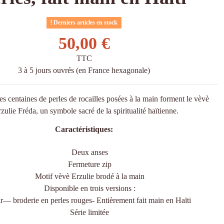
Derniers articles en stock
50,00 €
TTC
3 à 5 jours ouvrés (en France hexagonale)
es centaines de perles de rocailles posées à la main forment le vèvè
zulie Fréda, un symbole sacré de la spiritualité haïtienne.
Caractéristiques:
Deux anses
Fermeture zip
Motif vèvè Erzulie brodé à la main
Disponible en trois versions :
r— broderie en perles rouges- Entièrement fait main en Haïti
Série limitée