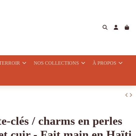
 TERROIR
NOS COLLECTIONS
À PROPOS
e-clés / charms en perles
et cuir - Fait main en Haïti