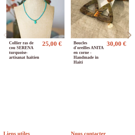
25,00 €
30,00 €
Collier ras de
Boucles
cou SERENA
d'oreilles ANITA
turquoise-
en corne -
artisanat haïtien
Handmade in
Haiti
Liens utiles
Nous contacter