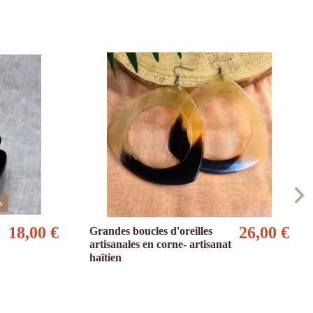
s
18,00 €
26,00 €
Grandes boucles d'oreilles
artisanales en corne- artisanat
haïtien