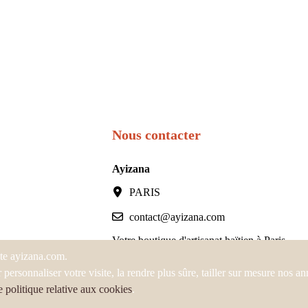
Nous contacter
Ayizana
PARIS
contact@ayizana.com
Votre boutique d'artisanat haïtien à Paris
ite ayizana.com.
 personnaliser votre visite, la rendre plus sûre, tailler sur mesure nos a
e politique relative aux cookies
.