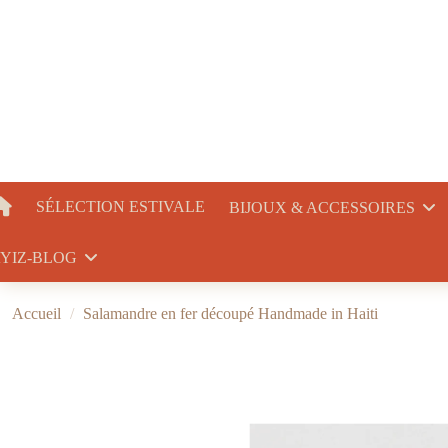
SÉLECTION ESTIVALE
BIJOUX & ACCESSOIRES
YIZ-BLOG
Accueil
Salamandre en fer découpé Handmade in Haiti