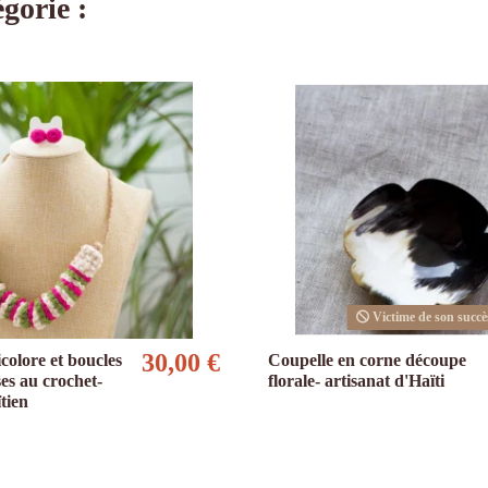
gorie :
Victime de son succè
30,00 €
icolore et boucles
Coupelle en corne découpe
ses au crochet-
florale- artisanat d'Haïti
ïtien